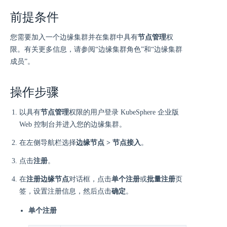
前提条件
您需要加入一个边缘集群并在集群中具有
节点管理
权
限。有关更多信息，请参阅“边缘集群角色”和“边缘集群
成员”。
操作步骤
以具有
节点管理
权限的用户登录 KubeSphere 企业版
Web 控制台并进入您的边缘集群。
在左侧导航栏选择
边缘节点 > 节点接入
。
点击
注册
。
在
注册边缘节点
对话框，点击
单个注册
或
批量注册
页
签，设置注册信息，然后点击
确定
。
单个注册