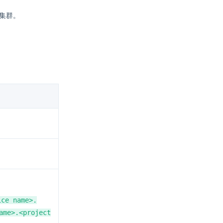
缘集群。
ice name>.
ame>.<project