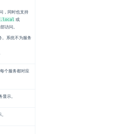
访问，同时也支持
.local
或
内部访问。
务。系统不为服务
。
每个服务都对应
服务显示。
示。