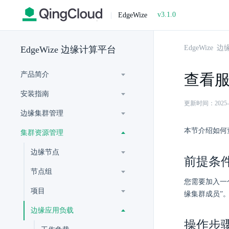
v3.1.0
|
EdgeWize
EdgeWize
EdgeWize 边缘计算平台
产品简介
查看
安装指南
更新时间：2025-07-
边缘集群管理
本节介绍如何
集群资源管理
边缘节点
前提条
节点组
您需要加入一
项目
缘集群成员”
边缘应用负载
操作步