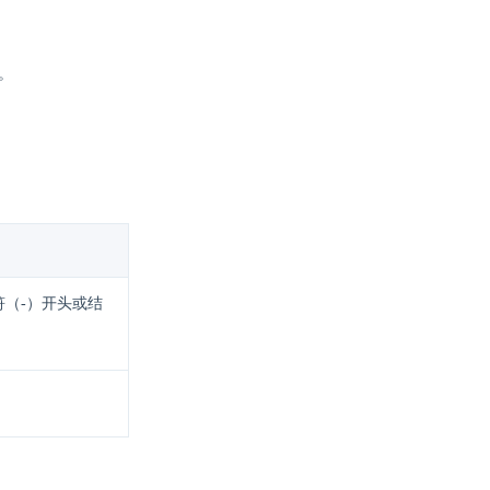
群。
（-）开头或结