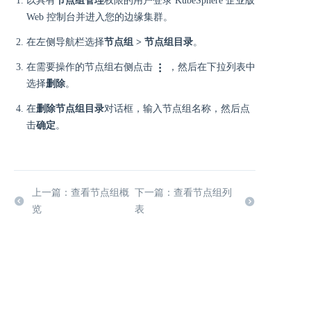
以具有
节点组管理
权限的用户登录 KubeSphere 企业版
Web 控制台并进入您的边缘集群。
在左侧导航栏选择
节点组 > 节点组目录
。
在需要操作的节点组右侧点击
，然后在下拉列表中
选择
删除
。
在
删除节点组目录
对话框，输入节点组名称，然后点
击
确定
。
上一篇：查看节点组概
下一篇：查看节点组列
览
表