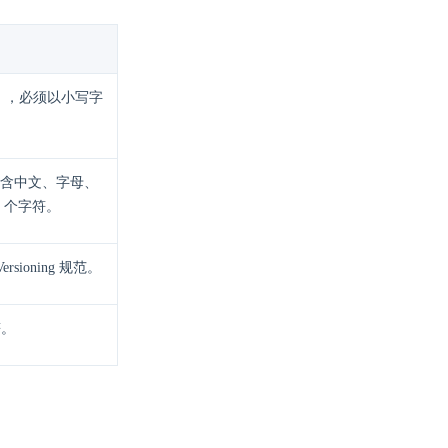
），必须以小写字
含中文、字母、
 个字符。
sioning 规范。
符。