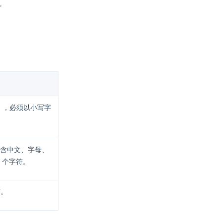
目。
），必须以小写字
含中文、字母、
 个字符。
符。