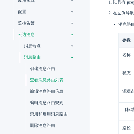
应用负载
以具有
pro
配置
在左侧导航
监控告警
消息路
云边消息
参数
消息端点
名称
消息路由
创建消息路由
状态
查看消息路由列表
编辑消息路由信息
源端
编辑消息路由规则
目标
禁用和启用消息路由
删除消息路由
路径