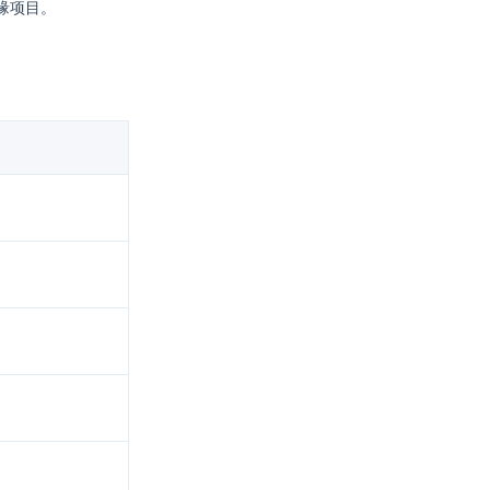
边缘项目。