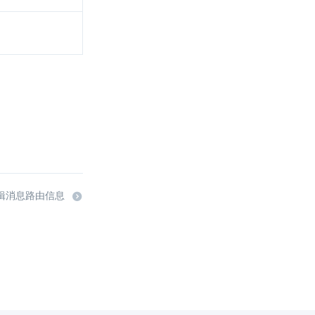
辑消息路由信息