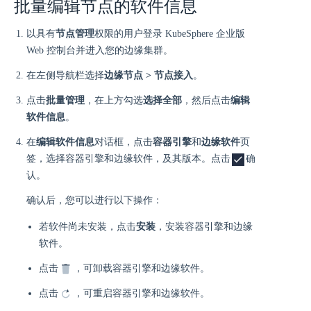
批量编辑节点的软件信息
以具有
节点管理
权限的用户登录 KubeSphere 企业版
Web 控制台并进入您的边缘集群。
在左侧导航栏选择
边缘节点 > 节点接入
。
点击
批量管理
，在上方勾选
选择全部
，然后点击
编辑
软件信息
。
在
编辑软件信息
对话框，点击
容器引擎
和
边缘软件
页
签，选择容器引擎和边缘软件，及其版本。点击
确
认。
确认后，您可以进行以下操作：
若软件尚未安装，点击
安装
，安装容器引擎和边缘
软件。
点击
，可卸载容器引擎和边缘软件。
点击
，可重启容器引擎和边缘软件。